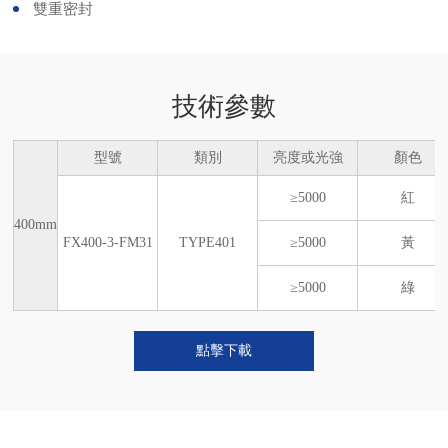
雙重密封
技術參數
型號
類別
亮度或光強
顏色
≥5000
紅
400mm
FX400-3-FM31
TYPE401
≥5000
黃
≥5000
綠
點擊下載