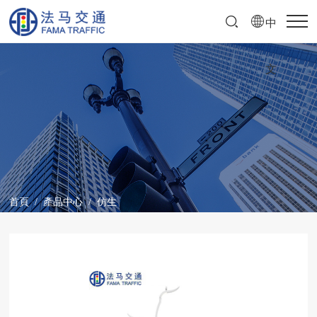
中
文
首頁
/
產品中心
/
仿生