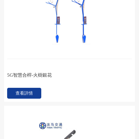
5G智慧合桿-火樹銀花
查看詳情