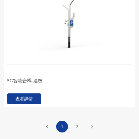
5G智慧合桿-連枝
查看詳情
1
2