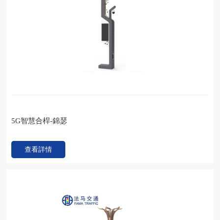
5G智慧合桿-錦瑟
查看詳情