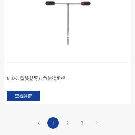
6.8米T型雙懸臂八角信號燈桿
查看詳情
1
2
3