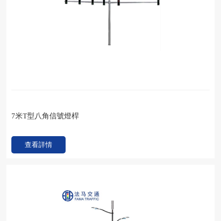
7米T型八角信號燈桿
查看詳情